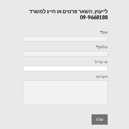
לייעוץ, השאר פרטים או חייג למשרד
09-9668188
שם
*
טלפון
*
אי-מייל
הערות