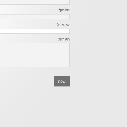
טלפון
*
אי-מייל
הערות