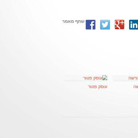
שתף מאמר
שה
עוסק פטור