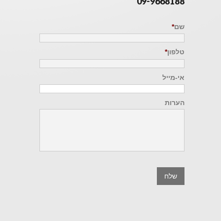
09-9668188
שם
*
טלפון
*
אי-מייל
הערות