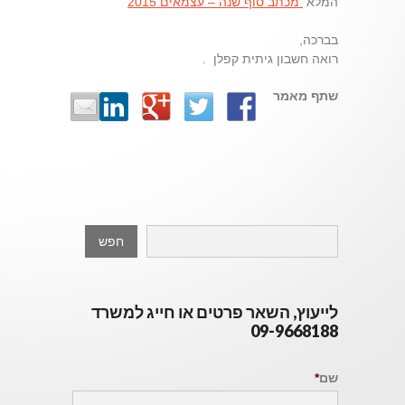
המלא
מכתב סוף שנה – עצמאים 2015
בברכה,
רואה חשבון גיתית קפלן .
שתף מאמר
לייעוץ, השאר פרטים או חייג למשרד
09-9668188
שם
*