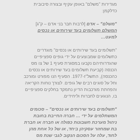
מגדירות "משלם" באופן עקיף ובצורה סיבובית
כדלקמן:
"משלם" – אדם
[לרבות חבר בני אדם – ק"ג]
המשלם תשלומים בעד שירותים או נכסים
למעט…
"תשלומים בעד שירותים או נכסים" מוגדרים
כתשלומים שמבוצעים על ידי גופים ספציפיים
שהגדרותיהם נקבעו במסגרת סעיף 1 של צו מס
הכנסה (קביעת תשלומים בעד שירותים או נכסים
כהכנסה), התשל"ז-1977. הסעיף הנו מפורט ומורכב
וחל על סוגים רבים של גופים. לצורך נוחות הקריאה
והפחתת מורכבות הדיון נתמקד בחלקים ספציפיים
בו, הנוגעים לחברות וליחידים.
"תשלומים בעד שירותים או נכסים" – סכומים
המשתלמים על ידי … חברה החייבת בחובת
ניהול מערכת חשבונות כפולה או חברה או חברת
בת שמחזור עסקיהן ביחד, או של כל אחת מהן
לחוד, עלה על הסכום הנקוב לגבי שנת מס