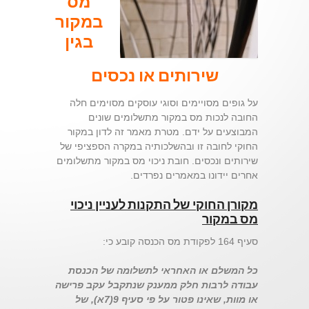
מס
במקור
בגין
שירותים או נכסים
על גופים מסויימים וסוגי עוסקים מסוימים חלה
החובה לנכות מס במקור מתשלומים שונים
המבוצעים על ידם. מטרת מאמר זה לדון במקור
החוקי לחובה זו ובהשלכותיה במקרה הספציפי של
שירותים ונכסים. חובת ניכוי מס במקור מתשלומים
אחרים יידונו במאמרים נפרדים.
מקורן החוקי של התקנות לעניין ניכוי
מס במקור
סעיף 164 לפקודת מס הכנסה קובע כי:
כל המשלם או האחראי לתשלומה של הכנסת
עבודה לרבות חלק ממענק שנתקבל עקב פרישה
או מוות, שאינו פטור על פי סעיף 9(7א), של