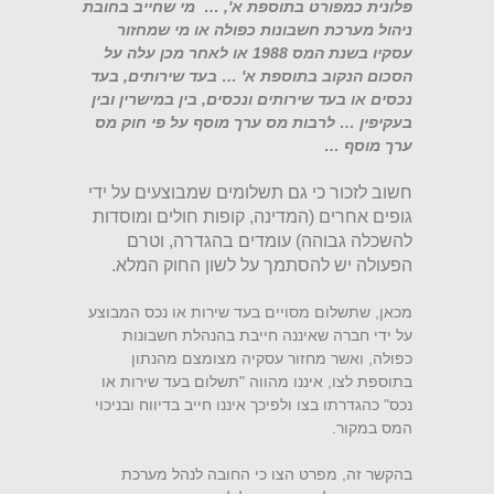
פלונית כמפורט בתוספת א', … מי שחייב בחובת
ניהול מערכת חשבונות כפולה או מי שמחזור
עסקיו בשנת המס 1988 או לאחר מכן עלה על
הסכום הנקוב בתוספת א' … בעד שירותים, בעד
נכסים או בעד שירותים ונכסים, בין במישרין ובין
בעקיפין … לרבות מס ערך מוסף על פי חוק מס
ערך מוסף …
חשוב לזכור כי גם תשלומים שמבוצעים על ידי
גופים אחרים (המדינה, קופות חולים ומוסדות
להשכלה גבוהה) עומדים בהגדרה, וטרם
הפעולה יש להסתמך על לשון החוק המלא.
מכאן, שתשלום מסויים בעד שירות או נכס המבוצע
על ידי חברה שאיננה חייבת בהנהלת חשבונות
כפולה, ואשר מחזור עסקיה מצומצם מהנתון
בתוספת לצו, איננו מהווה "תשלום בעד שירות או
נכס" כהגדרתו בצו ולפיכך איננו חייב בדיווח ובניכוי
המס במקור.
בהקשר זה, מפרט הצו כי החובה לנהל מערכת