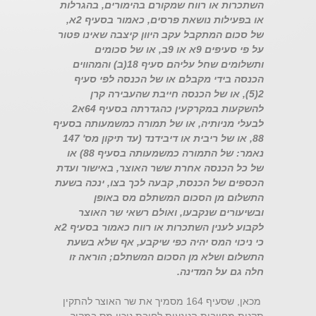
השתכרות או רווח שמקורם בהימורים, בהגרלות
או בפעילות נושאת פרסים, כאמור בסעיף 2א,
של סכום המתקבל עקב היוון קיצבה שאינו פטור
על פי סעיפים 9א או 9ב, או של סכומים
ותשלומים שחל עליהם סעיף 18(ב) והמהווים
הכנסה בידי מקבלם או של הכנסה לפי סעיף
2(5), או של הכנסה חייבת שהעבירה קרן
להשקעות במקרקעין כהגדרתה בסעיף 64א2
לבעלי מניותיה, או של תמורה כמשמעותה בסעיף
88, או של ריבית או דיבידנד (עד תיקון מס' 147
נאמר: של התמורה כמשמעותה בסעיף 88) או
של כל הכנסה אחרת ששר האוצר, באישור ועדת
הכספים של הכנסת, קבעה לכך בצו, ינכה בשעת
התשלום מן הסכום המשתלם מס באופן
ובשיעורים שנקבעו, ואולם רשאי שר האוצר
לקבוע לענין השתכרות או רווח כאמור בסעיף 2א
כי ניכוי המס יהיה כפי שיקבע, אף שלא בשעת
התשלום ושלא מן הסכום המשתלם; הוראה זו
חלה גם על המדינה.
מכאן, שסעיף 164 מסמיך את שר האוצר להתקין