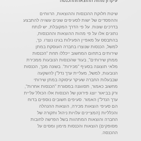
עיקרון מהות ההוצאה/ההכנסה
שיטת חלוקת ההכנסות וההוצאות, הרווחים
וההפסדים של ישות לסעיפים שונים עשויה להתבצע
בדרכים שונות. על פי הדרך המקובלת, יש לנתח
נתונים אלו על פי מהות ההוצאות וההכנסות,
בהתבסס על מאפיין הפעילות בגינו נוצרו. כך,
למשל, הכנסות שנוצרו בחברה העוסקת במתן
שירותים בתחום המחשוב ייכללו תחת "הכנסות
ממתן שירותים", בעוד שהכנסות הנובעות ממכירת
מלאי תוצגנה בסעיף "מכירות". בשונה מכך, הכנסות
הנובעות, למשל, מעליית ערך נדל"ן להשקעה
שבבעלות החברה שעיקר עיסוקה במתן שירותי
מחשוב כאמור, תסווגנה במסגרת "הכנסות אחרות",
ורק בביאור יוצג פירוטן של הכנסות אלו הכולל עליית
ערך הנדל"ן האמור. סעיפים חשובים נוספים בדוח
הם סעיפי הוצאות מכירה, הוצאות ההנהלה
והכלליות (המציינים עלויות ניהול ותקורה של
החברה והוצאות המתהוות בשל הפרשה לחובות
מסופקים) הוצאות והכנסות מימון ומסים על
ההכנסה.