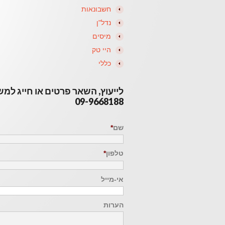
חשבונאות
נדל"ן
מיסים
היי טק
כללי
לייעוץ, השאר פרטים או חייג למ
09-9668188
שם
*
טלפון
*
אי-מייל
הערות