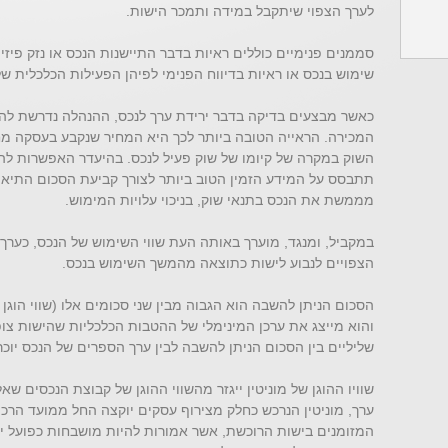
לערך הצפוי שיתקבל במידה ותמכר הישות.
סממנים פנימיים כוללים ראיות בדבר התיישנות הנכס או נזק פיזי 
שימוש בנכס או ראיות בדיווח הפנימי לפיהן הפעילות הכלכלית של 
כאשר מבצעים בדיקה בדבר ירידת ערך לנכס, ההנהלה נדרשת להערי
המכירה. הראייה הטובה ביותר לכך היא המחיר שנקבע בעסקה מח
השוק במקרה של קיומו של שוק פעיל לנכס. בהיעדר האפשרות לה
תתבסס על המידע הזמין הטוב ביותר לצורך קביעת הסכום התיא
מממשת את הנכס בתנאי שוק, בניכוי עלויות המימוש.
במקביל, ומנגד, מוערך באותה העת שווי השימוש של הנכס, כערך 
הצפויים לנבוע לישות כתוצאה מהמשך השימוש בנכס.
הסכום הניתן להשבה הוא הגבוה מבין שני סכומים אלו (שווי הוגן ב
והוא מייצג את ערכן המינימלי של ההטבות הכלכליות שהישות צ
שליליים בין הסכום הניתן להשבה לבין ערך הספרים של הנכס יוכר
שוויו ההוגן של מוניטין ייגזר מהשווי ההוגן של קבוצת הנכסים שא
ערך, מוניטין הנרכש כחלק מצירוף עסקים יוקצה החל ממועד הרכ
המזומנים בישות הרוכשת, אשר אמורות להיות מושבחות כפועל י