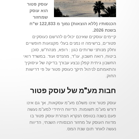
עוסק פטור
הוא עוסק
שמחזור
הכנסותיו (ללא הוצאות) נמוך מ 122,833 ש"ח
בשנת 2026.
קיימים עוסקים שאינם יכולים להרשם כעוסקים
פטורים, ברשימה זו נמנים בעלי מקצועות חופשיים
וחלק מנותני שרותים כגון : רופא, מנהח"ש, סוכן
ביטוח, רואה חשבון, עו"ד, מהנדס ועוד. במשרד רואי
החשבון גיתית קפלן נבצע עבורך בדיקה של עיסוקיך
והתאמתם לניהול תיקך כעוסק פטור על פי דרישות
החוק.
חבות מע"מ של עוסק פטור
עוסק פטור אינו משלם מע"מ עסקאות, אך גם אינו
דורש מע"מ תשומות. הדיווח היחידי למע"מ נעשה
פעם בשנה בטופס הנקרא הצהרת עוסק פטור בו
מדווח העוסק על מחזור הכנסותיו השנתי, הדיווח
נעשה לאחר תום שנת המס.