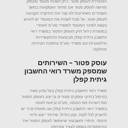
המוגדרת לעוסק פטור. ניתן לשנות מעמד מעוסק
מורשה לעוסק פטור אם מחזור העסקאות במשך
השנתיים האחרונות לא עבר את התיקרה הקבועה
לעוסק פטור, על מנת לשנות את המעמד יש להגיש
בקשה לשינוי המעמד למשרד מע"מ האזורי.
במסגרת ניהול תיק העוסק הפטור במשרד רואי
החשבון גיתית קפלן מבוצעות ההתקשרויות
הרלוונטיות עם משרדי מע"מ ונחסכת הטירחה
מהלקוח.
עוסק פטור – השירותים
שמספק משרד רואי החשבון
גיתית קפלן
משרד רואי החשבון גיתית קפלן בעל נסיון עשיר
בטיפול בתיקי עוסקים פטורים ובייצוג העוסק הפטור
מול רשויות מס הכנסה, מע"מ וביטוח לאומי.
במשרד רואי החשבון גיתית קפלן אנו מאמינים כי יש
להעניק לכל לקוח, קטן כגדול, שירותי ייצוג וליווי
פיננסי, מיסויי וחשבונאי שיאפשר לעוסק הפטור את
ההתמקדות בעסקו לצורך צמיחתו.