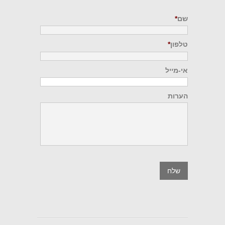
שם
*
טלפון
*
אי-מייל
הערות