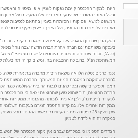
היות ולמקור ההכנסה קיימת נפקות לעניין אופן מיסוייה והאפשרו
ובשל האופי המורכב של עסקי תאגידים אלו המקשים על אפיון ח
המשפט לנושא. פסיקותיו הסותרות בעניין בהתאם לנסיבות שאפיינ
מעידים על מורכבות הסוגיה, ועל הצורך בייעוץ מקיף ופרטני לב
פסק הדין שבנדון התגבש על רקע אירוע במסגרתו הקימה חברת "נכ
בעסקה משותפת עם חברה אחרת חברה חדשה שבה נוהל מפעל ח
המשותפת הנ"ל וברוב כח ההצבעה בה, ומשום כך הייתה בעלת ש
נכסי כהנים נטלה הלוואה נושאת ריבית מחברה בת אחרת שלה. כס
לחברה שהוקמה במסגרת המיזם המשותף. החברה המשותפת לא ה
המס, ולפיכך ביקשה נכסי כהנים לנכות הריבית ששולמה כנגד ה
לפקודה (דיבידנד), ולכן לא ניתן לנכותה מהכנסות ממקורות אחר
ממקורות אחרים אלו. גם קיזוז ההפסד הנגרם בעקבות תשלומי ה
שכן סעיף 28 לפקודה מתיר הקיזוז רק כאשר ההפסד נובע מ
במקרה זה הוא לרדת לטמיון.
הצדדים הסכימו כי במקרים שבהם אין מקור הכנסתה של המשיבה 
ההוצאה / ההפסד בהתאמה. המחלוקת שהובאה לפתחו של בית המ