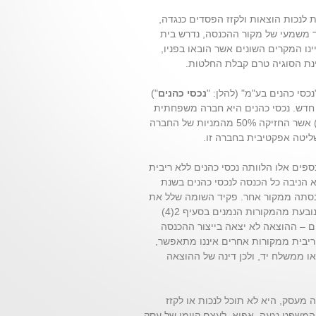
ת לנכות הוצאות ולקזז הפסדים כנגדה,
ד משמעי של מקור ההכנסה, נדרש בית
ו המקרים השונים אשר הובאו בפניו,
חינת הסוגיה טרם קבלת החלטות.
סי כהנים בע"מ" (להלן: "
נכסי כהנים
")
דש. נכסי כהנים היא חברה משפחתית
(ככלל, חברה שרווחיה והפסדיה מיוחסים לנישום ספציפי "מייצג") אשר החזיקה 50% מהמניות של החברה
ליטה אפקטיבית בחברה זו.
פים אלו הלוותה נכסי כהנים ללא ריבית
ניבה כל הכנסה לנכסי כהנים בשנת
כנסתה ממקור אחר. פקיד השומה שלל את
התרת ההוצאה, תוך שהוא טוען שההוצאה יצאה בייצור הכנסה הנובעת מהמקורות הנמנים בסעיף 2(4)
ים – ההוצאה לא יצאה בייצור ההכנסה
ריבית ממקורות אחרים איננו מתאפשר,
עסק או ממשלח יד, ולכן דינה של ההוצאה
מעסק, היא לא תוכל לנכות או לקזז
שפט נגעה, אפוא, לעצם קיומו של עסק