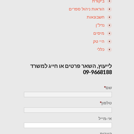
ביקורת
הוראות ניהול ספרים
חשבונאות
נדל"ן
מיסים
היי טק
כללי
לייעוץ, השאר פרטים או חייג למשרד
09-9668188
שם
*
טלפון
*
אי-מייל
הערות