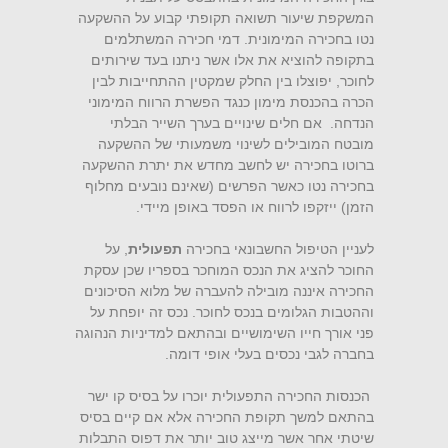
המשקפת שיעור תשואה תקופתי קבוע על ההשקעה
נטו בחכירה המימונית. דמי חכירה המשתלמים
בתקופה להוציא את אלו אשר ניתנו בעד שירותים
לחוכר, יפוצלו בין החלק שמקטין ההתחייבות לבין
הכרה בהכנסת מימון כנגד הפשרת הרווח המימוני
הנדחה. אם חלים שינויים בערך השייר הבלתי
מובטח המובילים לשינוי משמעותי של ההשקעה
ברוטו בחכירה יש לחשב מחדש את יתרת ההשקעה
בחכירה נטו כאשר הפרשים (שאינם נובעים מחלוף
הזמן) ייזקפו לרווח או הפסד באופן מיידי.
לעניין הטיפול החשבונאי בחכירה
תפעולית
, על
החוכר להציג את הנכס המוחכר בספריו שכן עסקת
החכירה איננה מובילה להעברה של מלוא הסיכונים
וההטבות הגלומים בנכס לחוכר. נכס זה יופחת על
פני אורך חייו השימושיים ובהתאם למדיניות הנהוגה
בחברה לגבי נכסים בעלי אופי דומה.
הכנסות החכירה התפעולית יוכרו על בסיס קו ישר
בהתאם למשך תקופת החכירה אלא אם קיים בסיס
שיטתי אחר אשר מייצג טוב יותר את דפוס התבלות