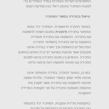
התשלומים לעליות הצפויות במדד המחירים כדי
לפצות המחכיר באופן ריאלי בגין שחיקת הנכס.
טיפול בחכירה בספרי המחכיר
במועד ההכרה הראשונית, המחכיר יכיר בנכס
המוחכר בחכירה
מימונית
בסכום השווה להשקעה
נטו בחכירה. ההשקעה נטו בחכירה מוגדרת
כהשקעה ברוטו בחכירה (תשלומי החכירה
המינימליים בתוספת ערך השייר במידה ואיננו
מובטח) אשר מהוונת בשיעור הריבית הגלום בהסכם
החכירה. ההפרש בין סכום החכירה ברוטו לסכום
החכירה נטו מהווה למעשה רווח מימוני נדחה.
כמו כן, במועד ההכרה, במידה והמוחכר איננו
מהווה מלאי עסקי בספרי המחכיר, עלויות עסקה
תהוונה להשקעה נטו בחכירה אשר תקטין את
ההכנסה מעסקת החכירה על פני תקופות המדידה
העוקבות.
בתקופות מדידה עוקבות, המחכיר יכיר בהכנסה
בגין החכירה המימונית בהתבסס על תבנית