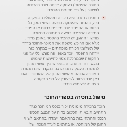
החוכר המימוני) בעסקה יידחה ויוכר כהכנסה
לשיעורין על פני תקופת ההסכם.
החכירה חזרה היא חכירה תפעולית: במקרה
כזה, בהנחה שהעסקה בוצעה בשווי הוגן, כל
הרווח או ההפסד יוכר מיידית ברווח או הפסד.
במידה והמכירה בוצעה בתמורה הנמוכה
מהשווי ההוגן, יש להכיר בהפסד באופן מיידי,
אלא אם הרוכש משפה את המוכר-החוכר בדרך
של תשלומי חכירה מופחתים – במקרה כזה
יידחה ההפסד ויוכר באופן פרופורציונלי על פני
התקופה שבמהלכה צפוי להיעשות שימוש
בנכס. דחיית ההכרה בהפרש בין השווי ההוגן
לתמורת העסקה תבוצע גם במקרה שבו תמורת
המכירה גבוהה מהשווי ההוגן של המוחכר – וגם
כאן יוכר הרווח לשיעורין על פני התקופה
הצפויה לשימוש בנכס.
טיפול בחכירה בספרי החוכר
חוכר בחכירה
מימונית
יכיר בנכס המוחכר כנגד
התחייבות באותו הסכום בדוח על המצב הכספי.
הנכס וההתחייבות בהתאמה יימדדו בהתאם לשווי
ההוגן של המוחכר, או בהתאם לערך הנוכחי של