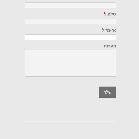
טלפון
*
אי-מייל
הערות