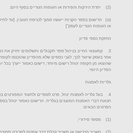
(2) יתרת הירקות והפירות או העופות הטריים בסוף היום.
או העופות הטריים לעסק"]
החזקת כספי פדיון
3. קמעונאי החייב בניהול ספר תקבולים ותשלומים יחזיק את כס
אחר בעסק שיועד לכך; לגבי כספים שלא מהפדיון שהוכנסו לקופה, 
שהוצאו מן הקופה ינוהל רישום מיוחד; רישום כאמור ייערך בכל יו
הפדיון היומי.
גלריות לאמנות
תנועת דברי האמנות המוצגים בגלריה. הרישום כאמור ינוהל בספר 
הפרטים הבאים:
(1) מספר סידורי;
(2) תאריך הרכישה או תאריך קבלת דבר אמנות למכירה תמורת עמלה;