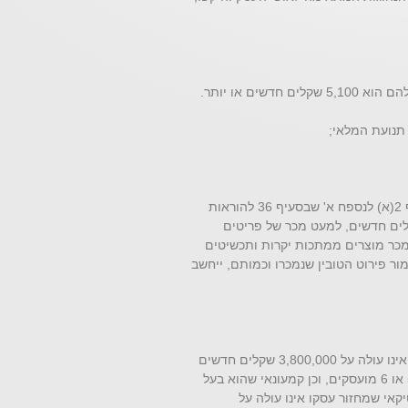
(5) חשבוניות; תלוש מכירה של קופה רושמת כמשמעותו בסעיף 2(א) לנספח א' שבסעיף 36 להוראות
 כחשבונית לגבי מכר בסכום שאינו עולה על 3,400 שקלים חדשים, למעט מכר של פריטים
פר תנועת המלאי כאמור בפסקה (2) ולמעט מכר מוצרים ממתכות יקרות ותכשיטים
כלל בתלוש המכירה כאמור פירוט הטובין שנמכרו וכמותם, ייחשב
(ב) קמעונאי שמחזור עסקו עולה על 2,150,000 שקלים חדשים ואינו עולה על 3,800,000 שקלים חדשים
או שמחזור עסקו פחות מ-2,150,000 שקלים חדשים אך בעסקו 5 או 6 מועסקים, וכן קמעונאי שהוא בעל
אי שמחזור עסקו אינו עולה על