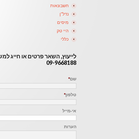
חשבונאות
נדל"ן
מיסים
היי טק
כללי
לייעוץ, השאר פרטים או חייג למ
09-9668188
שם
*
טלפון
*
אי-מייל
הערות