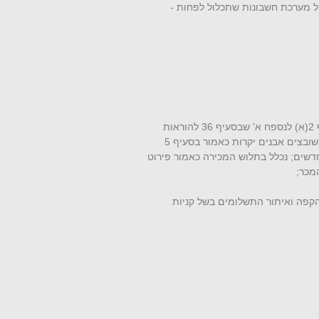
(4) חשבוניות; תלוש מכירה של קופה רושמת כמשמעותו בסעיף 2(א) לנספח א' שבסעיף 36 להוראות
אלה למעט תלוש מכירה של מוצרים ממתכות יקרות ותכשיטים משובצים אבנים יקרות כאמור בסעיף 5
בי מכר בסכום שאינו עולה על 3,400 שקלים חדשים; נכלל בתלוש המכירה כאמור פירוט
מכר;
הקפה ואיתור התשלומים בשל קניות