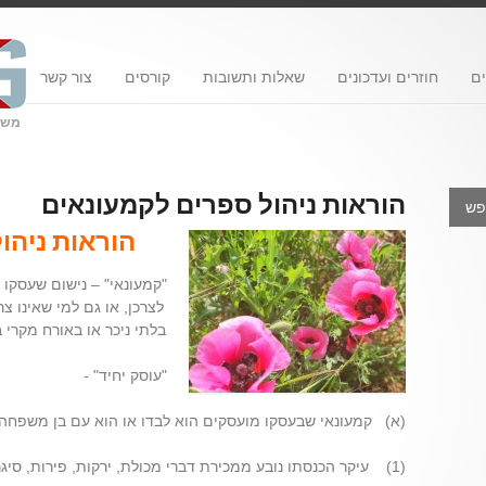
ם
חוזרים ועדכונים
שאלות ותשובות
קורסים
צור קשר
משרד
הוראות ניהול ספרים לקמעונאים
הוראות ניהו
"קמעונאי" – נישום שעסקו 
לצרכן, או גם למי שאינו צ
בלתי ניכר או באורח מקרי 
"עוסק יחיד" -
(א) קמעונאי שבעסקו מועסקים הוא לבדו או הוא עם בן משפחה א
(1) עיקר הכנסתו נובע ממכירת דברי מכולת, ירקות, פירות, סיגריות או משקאות קלים;