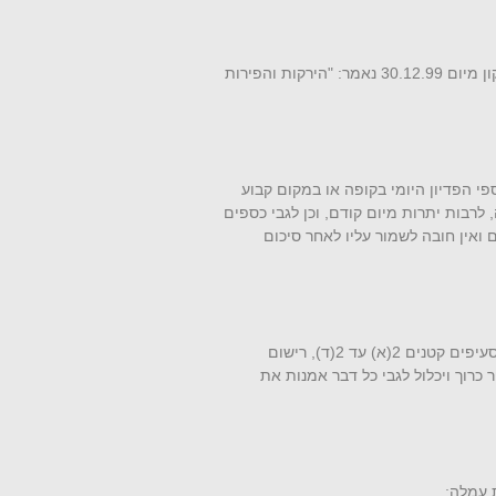
(ט) הרישום בספר הקניות ייעשה סמוך לכניסת הטובין. [עד לתיקון מיום 30.12.99 נאמר: "הירקות והפירות
פי הפדיון היומי בקופה או במקום קבוע
לרבות יתרות מיום קודם, וכן לגבי כספים
ם ואין חובה לשמור עליו לאחר סיכום
4. בעל גלריה לאמנות ינהל, פרט לספרים ולתעוד המפורטים בסעיפים קטנים 2(א) עד 2(ד), רישום
כרוך ויכלול לגבי כל דבר אמנות את