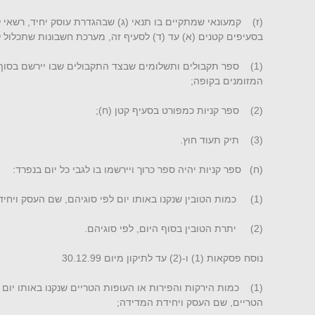
(ז) קמעונאי שמתקיים בו תנאי (ג) שבהגדרת עוסק יחיד, רשאי
בסעיפים קטנים (א) עד (ד) לסעיף זה, מערכת חשבונות שתכלול 
(1) ספר תקבולים ותשלומים שבצד התקבולים שבו יירשם בסוף ה
המזומנים בקופה;
(2) ספר קניות כמפורט בסעיף קטן (ח);
(3) תיק תעוד חוץ.
(ח) ספר קניות יהיה ספר כרוך ויירשמו בו לגבי כל יום בנפרד:
(1) כמות הטובין שנקנו באותו יום לפי סוגיהם, שם העסק ויחידת המדידה;
(2) יתרת הטובין בסוף היום, לפי סוגיהם.
נוסח פסקאות (1) ו-(2) עד לתיקון מיום 30.12.99
(1) כמות הירקות והפירות או העופות הטריים שנקנו באותו יום ב
הטריים, שם העסק ויחידת המדידה;