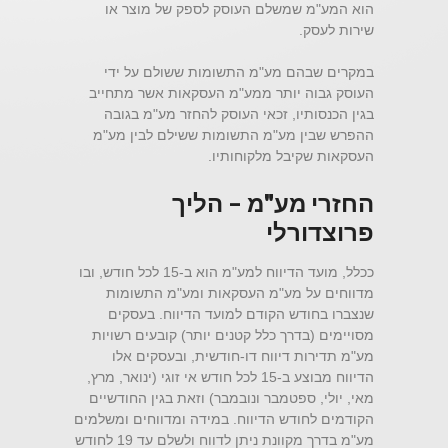
הוא המע"מ שמשלם העוסק לספק של מוצר או
שירות לעסק.
במקרים שבהם מע"מ התשומות ששולם על ידי
העוסק גבוה יותר ממע"מ העסקאות אשר מתחייב
בגין הכנסותיו, זכאי העוסק להחזר מע"מ בגובה
ההפרש שבין מע"מ התשומות ששילם לבין מע"מ
העסקאות שקיבל מלקוחותיו.
החזרי מע"מ – הליך
פרוצדורלי
ככלל, מועד הדיווח למע"מ הוא ב-15 לכל חודש, ובו
מדווחים על מע"מ העסקאות ומע"מ התשומות
שנצברו בחודש הקודם למועד הדיווח. בעסקים
מסויימים (בדרך כלל קטנים יותר) קובעים רשויות
מע"מ תדירות דיווח דו-חודשית, ובעסקים אלו
הדיווח מבוצע ב-15 לכל חודש אי זוגי (ינואר, מרץ,
מאי, יולי, ספטמבר ונובמבר) וזאת בגין החודשיים
הקודמים לחודש הדיווח. במידה ומדווחים ומשלמים
מע"מ בדרך מקוונת ניתן לדווח ולשלם עד 19 לחודש