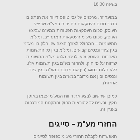
בשעה 18:30
במועד זה, מרכזים על גבי טופס דיווח את הנתונים
בדבר סכום העסקאות החייבות במע"מ שביצע
העוסק, סכום העסקאות הפטורות ממע"מ שביצע
העוסק, סכום מע"מ העסקאות המתחייב, ומע"מ
התשומות – המחולק לצורך הצגה שני חלקים: מע"מ
בגין ציוד ונכסים קבועים, ומע"מ בגין כל התשומות
האחרות. העוסק זכאי לניכוי מלוא מע"מ התשומות
שדווח על פי חוק, ולהחזר מע"מ בגין תשומות אלו,
ללא תלות בסוגו (בין אם מדובר במע"מ בגין ציוד
ונכסים ובין אם מדובר במע"מ בגין תשומות
אחרות).
כמובן שחשוב לבצע את דיווח המע"מ עצמו באופן
תקין, ובשים לב להוראות החוק והתקנות המורכבות
בעניין זה.
החזרי מע"מ – סייגים
האפשרות לקבלת החזרי מע"מ כפופה לסייגים