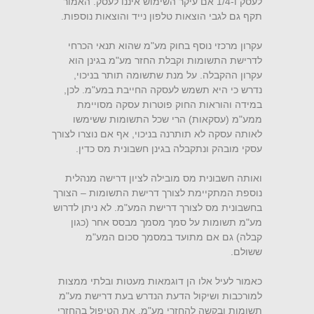
לעסק ו-1/4 אם עיקר השימוש איננו לעסק. האמור
תקף גם לגבי הוצאות טלפון נייד והוצאות נוספות.
עקרון מרכזי נוסף בחוק מע"מ שהוא תנאי הכרחי
לדרישת התשומות וקבלת החזר מע"מ בגינן הוא
עקרון ההקבלה. על מנת שתשומה תותר בניכוי,
נדרש כי היא תשמש לעסקה החייבת במע"מ. לכן,
במידה והוראות החוק פוטרות עסקה מסויימת
ממע"מ (עסקאות) הרי שכל התשומות ששימשו
לאותה עסקה לא תותרנה בניכוי, אף אם נוצרו לצורך
עסקי מובהק ונתקבלה בגינן חשבונית מס כדין.
ואותה חשבונית מס מובילה לציון דרישה מנהלית
נוספת המתקיימת לצורך דרישת התשומות – הצורך
בחשבונית מס לצורך דרישת המע"מ. לא ניתן לדרוש
מע"מ תשומות על סמך מסמך מבסס אחר (כגון
קבלה) גם אם מתועד במסמך סכום המע"מ
ששולם.
כאמור לעיל אלו הן דוגמאות מעטות ובלתי ממצות
למורכבות ושיקול הדעת הנדרש בעת דרישת מע"מ
תשומות ובקשה להחזרי מע"מ. את הטיפול בהחזרי