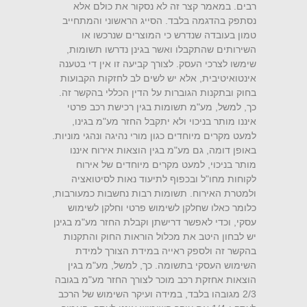
רבים. במאמר קצר זה לא נסקור את כולם אלא
נסתפק בהדגמה בלבד. הסייג הראשוני והמתחייב
טמון בעובדה שנדרש כי המוצרים שנרכשו או
השירותים שהתקבלו ואשר בגינן נדרשו תשומות,
שימשו לצרכי העסק. לצורך קביעה זו אין די בטענה
אינטואיטיבית, אלא יש לשים לב לחזקות הקבועות
בחוק ובתקנות הגוברות על הדין הכללי בהקשר זה.
כך, למשל, מע"מ תשומות בגין רכישת רכב פרטי
איננו מותר בניכוי ולא יתקבל החזר מע"מ בגינו,
למעט מקרים מיוחדים כגון מורי נהיגה ונהגי מוניות.
באופן דומה, גם מע"מ בגין הוצאות אירוח איננו
מותר בניכוי, למעט מקרים מיוחדים של אירוח
לקוחות מחו"ל ובכפוף לתיעוד נאות לסיטואציה
ולמטרת האירוח. תשומות רבות נחשבות כמעורבות,
כלומר כאלו שחלקן לשימוש פרטי וחלקן לשימוש
עסקי, וכדי לאפשר דרישתן וקבלת החזר מע"מ בגינן
יש לבחון היטב את מכלול הוראות החוק והתקנות
בהקשר זה ולספק ראייה במידת הצורך למידת
השימוש העסקי בתשומה. כך, למשל, מע"מ בגין
הוצאות אחזקת רכב מוכר לצורך החזר מע"מ בגובה
2/3 מגובהו בלבד, במידה ועיקר השימוש של הרכב