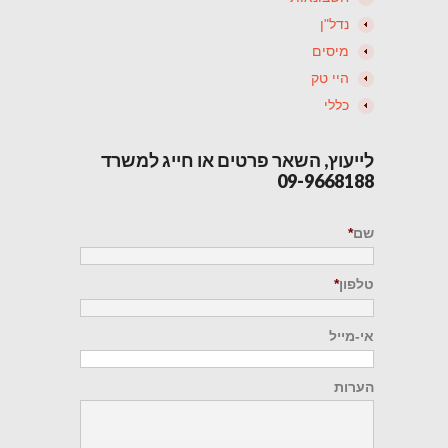
נדל"ן
מיסים
היי טק
כללי
לייעוץ, השאר פרטים או חייג למשרד
09-9668188
שם
*
טלפון
*
אי-מייל
הערות