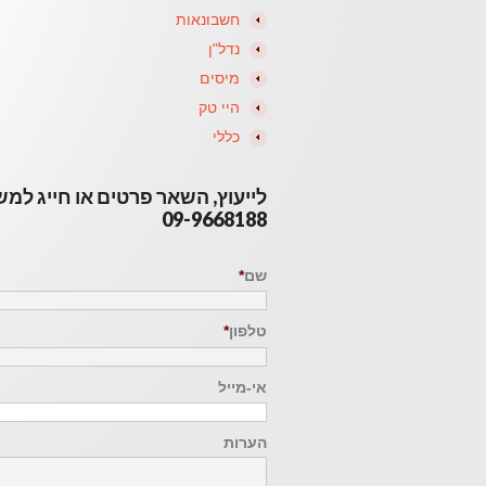
חשבונאות
נדל"ן
מיסים
היי טק
כללי
לייעוץ, השאר פרטים או חייג למ
09-9668188
שם
*
טלפון
*
אי-מייל
הערות