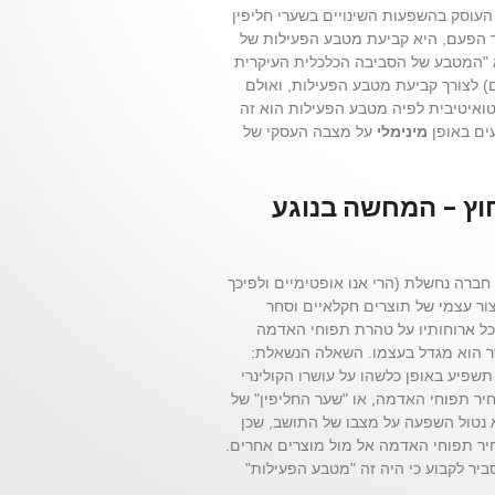
 13 המתוקן מתבסס על תקן החשבונאות הבינלאומי מס' 21, העוסק בהשפעות השינויים בשערי חליפין
 הפעם, היא קביעת מטבע הפעילות של
א "המטבע של הסביבה הכלכלית העיקרית
) לצורך קביעת מטבע הפעילות, ואולם
טואיטיבית לפיה מטבע הפעילות הוא זה
ים באופן
מינימלי
על מצבה העסקי של
וץ – המחשה בנוגע
ה חברה נחשלת (הרי אנו אופטימיים ולפיכך
צור עצמי של תוצרים חקלאיים וסחר
כל ארוחותיו על טהרת תפוחי האדמה
ר הוא מגדל בעצמו. השאלה הנשאלת:
שפיע באופן כלשהו על עושרו הקולינרי
חיר תפוחי האדמה, או "שער החליפין" של
 נטול השפעה על מצבו של התושב, שכן
חיר תפוחי האדמה אל מול מוצרים אחרים.
סביר לקבוע כי היה זה "מטבע הפעילות"