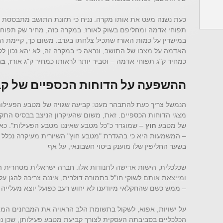
כעת נשנה מעט את אותו מקרה. נניח כי תזונת התושב מתבססת ד
תפוחי אדמה ומחליפם בשוק לאורז. במקרה כזה, מחיר שק תפוח
במישרין על כמות האורז שתכיל צלחתו בערב. משום כך, קיימת ה
האדמה על מצבו של התושב, ונראה כי במקרה זה, לא יהא נכון ל
כמחיר ק"ג תפוחי אדמה – וסביר יותר לראותו כמחיר ק"ג אורז,
במ
ההשפעה על הדוחות הכספיים של קב
הנמשל צריך כעת להתבהר מעט: קביעה שגויה של מטבע הפעילות ע
מצגי הדוחות הכספיים. זאת, משום שהעיקרון הניצב בבסיס התקן
של מטבע
חוץ
– שמוגדר כ"כל מטבע שאיננו מטבע הפעילות". כאש
– המשמעות היא כי בהגדרת "מטבע חוץ" השיורית מעיקרה נכלל ג
בשער החליפין שלו מוענק ביטוי חשבונאי, על אף
שכלכלית, הישות אדישה לתנודות אלו. חברה ישראלית מסחרית ה
ומייצאת אותם לשוקי חו"ל בתמורה דולרית, איננה צריכה להגן ע
– ממש כשם שהחקלאי מיודענו לא יחוש רעב כפועל יוצא מעלייה 
על ישויות, אפוא, לשקול בתשומת הלב הראויה את המבחנים המוב
הכלכליים בסביבתה העסקית לצורך קביעת מטבע פעילותן, שכן נ