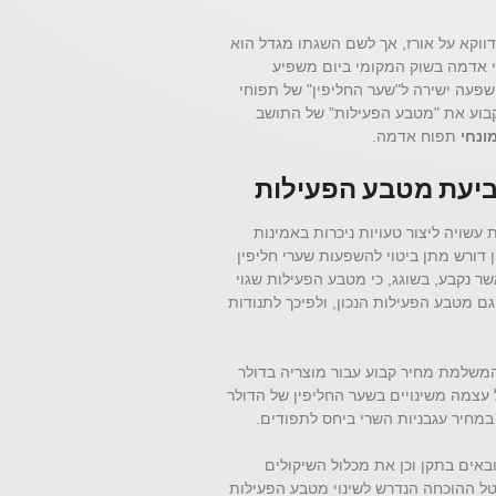
ווקא על אורז, אך לשם השגתו מגדל הוא
י אדמה בשוק המקומי ביום משפיע
שפעה ישירה ל"שער החליפין" של תפוחי
קבוע את "מטבע הפעילות" של התושב
ונחי
תפוח אדמה.
יעת מטבע הפעילות
שויה ליצור טעויות ניכרות באמינות
 דורש מתן ביטוי להשפעות שערי חליפין
ר נקבע, בשוגג, כי מטבע הפעילות שגוי
ם מטבע הפעילות הנכון, ולפיכך לתנודות
משלמת מחיר קבוע עבור מוצריה בדולר
ל עצמה משינויים בשער החליפין של הדולר
במחיר עגבניות השרי ביחס לתפודים.
אים בתקן וכן את מכלול השיקולים
טל ההוכחה הנדרש לשינוי מטבע הפעילות