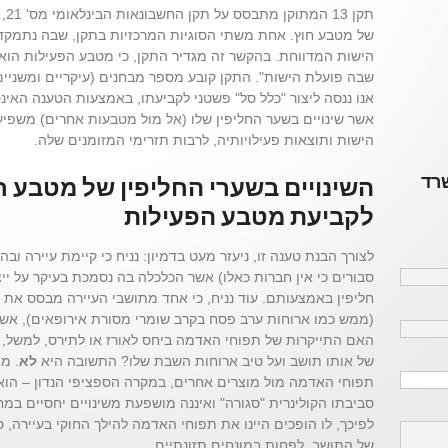
תקן
של מטבע חוץ. אחת משתי הסוגיות המרכזיות בתקן, שבה נתמקד
הישות המדווחת. בהקשר זה מגדיר התקן, כי מטבע הפעילות הו
שבה פועלת הישות". התקן קובע מספר מבחנים (עיקריים ומשניים
אנו ננסה ליצור "כלל סל" פשטני לקביעתו, באמצעות הטענה האינ
אשר שינויים בשער החליפין שלו (אל מול מטבעות אחרים) משפיע
הישות ותוצאות פעילויותיה, לרבות תזרימי המזומנים שלה.
שרד
השינויים בשערי החליפין של מטבע ח
לקביעת מטבע הפעילות
לצורך הבנת טענה זו, ניעזר מעט בדמיון: נניח כי קיימת עיירה וב
סבורים כי אין חברות כאלו) אשר הכלכלה בה נסמכת בעיקר על יי
חליפין באמצעותם. עוד נניח, כי אחד מתושבי העיירה מבסס את 
(ממש כמו ארוחות ערב פסח בקרב שומרי מסורת אירופאים), אש
האם התייקרות של תפוחי האדמה ביחס לאורז או לתירס, למשל, ת
של אותו תושב ועל טיב ארוחות השבת שלו? התשובה היא
לא
. מ
תפוחי האדמה מול מוצרים אחרים, במקרה הספציפי הנדון – הוא
סביבתו הקולינרית "סגורה" ואיננה מושפעת משינויים יחסיים במ
לפיכך, לו הופכים היינו את תפוחי האדמה להילך החוקי בעיירה, 
של התושב, לפחות במונחים תזונתיים.