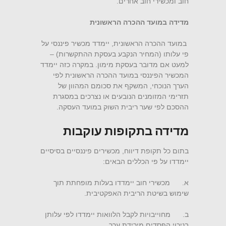
חוב ומכשירי חוב אחרים.
מדידה במועד ההכרה הראשונית
במועד ההכרה הראשונית, יימדד מכשיר פיננסי על
פי עלותו (המחיר הנקבע בעסקת ההתקשרות) –
למעט אם מדובר בעסקת מימון. במקרה כזה יימדד
המכשיר הפיננסי במועד ההכרה הראשונית לפי
הערך הנוכחי, המשקף את סכומם המהוון של
תזרימי המזומנים הנובעים או נצרכים במסגרת
ההסכם לפי שער ריבית השוק במועד העסקה.
מדידה בתקופות עוקבות
בתום כל תקופת דיווח, מכשירים פיננסיים בסיסיים
יימדדו על פי הכללים הבאים:
א. מכשירי חוב יימדדו בעלות מופחתת תוך
שימוש בשיטת הריבית האפקטיבית.
ב. מחוייבויות לקבל הלוואות יימדדו לפי עלותן
בניכוי הפסדים מירידת ערך.